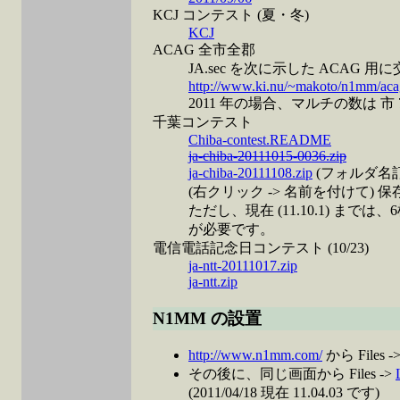
KCJ コンテスト (夏・冬)
KCJ
ACAG 全市全郡
JA.sec を次に示した ACAG 用
http://www.ki.nu/~makoto/n1mm/aca
2011 年の場合、マルチの数は 市 790 
千葉コンテスト
Chiba-contest.README
ja-chiba-20111015-0036.zip
ja-chiba-20111108.zip
(フォルダ名訂正 Us
(右クリック -> 名前を付けて) 保
ただし、現在 (11.10.1) 
が必要です。
電信電話記念日コンテスト (10/23)
ja-ntt-20111017.zip
ja-ntt.zip
N1MM の設置
http://www.n1mm.com/
から Files -
その後に、同じ画面から Files ->
(2011/04/18 現在 11.04.03 です)