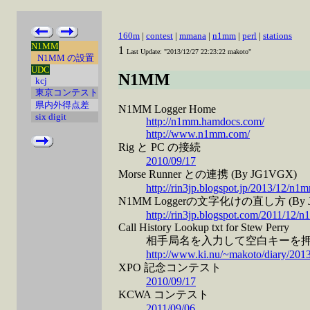
160m
|
contest
|
mmana
|
n1mm
|
perl
|
stations
N1MM
1
Last Update: "2013/12/27 22:23:22 makoto"
N1MM の設置
UDC
N1MM
kcj
東京コンテスト
県内外得点差
N1MM Logger Home
six digit
http://n1mm.hamdocs.com/
http://www.n1mm.com/
Rig と PC の接続
2010/09/17
Morse Runner との連携 (By JG1VGX)
http://rin3jp.blogspot.jp/2013/12/n1
N1MM Loggerの文字化けの直し方 (By 
http://rin3jp.blogspot.com/2011/12/
Call History Lookup txt for Stew Perry
相手局名を入力して空白キーを押す
http://www.ki.nu/~makoto/diary/2013
XPO 記念コンテスト
2010/09/17
KCWA コンテスト
2011/09/06