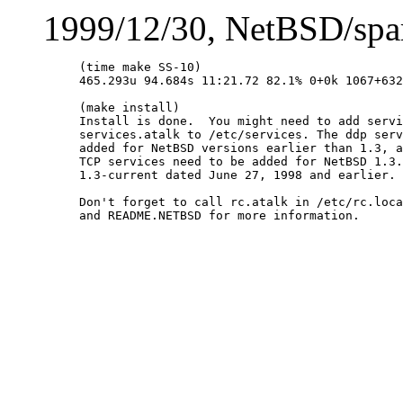
1999/12/30, NetBSD/spa
(time make SS-10)

465.293u 94.684s 11:21.72 82.1% 0+0k 1067+632
(make install)

Install is done.  You might need to add servi
services.atalk to /etc/services. The ddp serv
added for NetBSD versions earlier than 1.3, a
TCP services need to be added for NetBSD 1.3.
1.3-current dated June 27, 1998 and earlier.

Don't forget to call rc.atalk in /etc/rc.loca