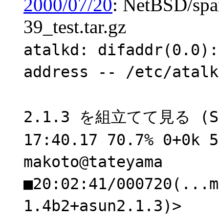
2000/07/20
: NetBSD/spar
39_test.tar.gz
atalkd: difaddr(0.0):
address -- /etc/at
2.1.3 を組立てて見る (SS-
17:40.17 70.7% 0+0k 5
makoto@tateyama
■20:02:41/000720(...m
1.4b2+asun2.1.3)>