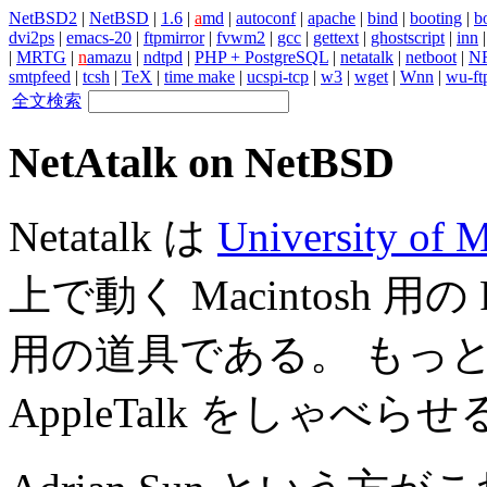
NetBSD2
|
NetBSD
|
1.6
|
a
md
|
autoconf
|
apache
|
bind
|
booting
|
bo
dvi2ps
|
emacs-20
|
ftpmirror
|
fvwm2
|
gcc
|
gettext
|
ghostscript
|
inn
|
MRTG
|
n
amazu
|
ndtpd
|
PHP + PostgreSQL
|
netatalk
|
netboot
|
N
smtpfeed
|
tcsh
|
TeX
|
time make
|
ucspi-tcp
|
w3
|
wget
|
Wnn
|
wu-ft
全文検索
NetAtalk on NetBSD
Netatalk は
University of 
上で動く Macintosh 用の File
用の道具である。 もっと簡
AppleTalk をしゃべ