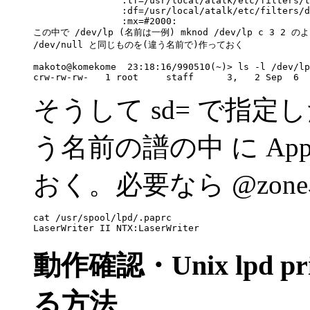
                :tf=/usr/local/atalk/etc/filters/t
                :df=/usr/local/atalk/etc/filters/d
                :mx=#2000:

この中で /dev/lp (名前は一例) mknod /dev/lp c 3 2 の
/dev/null と同じものを(違う名前で)作っておく

makoto@komekome  23:18:16/990510(~)> ls -l /dev/lp

そうして sd= で指定した d
う名前の譜の中 に Apple
おく。必要なら @zo
cat /usr/spool/lpd/.paprc

動作確認・Unix lpd pri
る方法