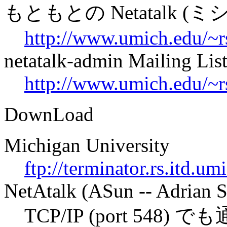
もともとの Netatalk (
http://www.umich.edu/~rs
netatalk-admin Mailing Lis
http://www.umich.edu/~rs
DownLoad
Michigan University
ftp://terminator.rs.itd.um
NetAtalk (ASun -- Adrian S
TCP/IP (port 548)