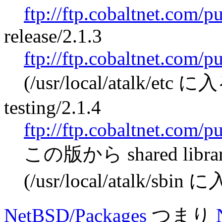
ftp://ftp.cobaltnet.com/p
release/2.1.3
ftp://ftp.cobaltnet.com/p
(/usr/local/atalk/etc に
testing/2.1.4
ftp://ftp.cobaltnet.com/p
この版から shared li
(/usr/local/atalk/sbin 
NetBSD/Packages
つまり