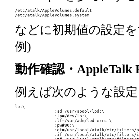
/etc/atalk/AppleVolumes.default

などに初期値の設定をす
例)
動作確認・AppleTalk 
例えば次のような設定を/et
lp:\

                :sd=/usr/spool/lpd:\

                :lp=/dev/lp:\

                :lf=/var/adm/lpd-errs:\

                :pw#80:\

                :of=/usr/local/atalk/etc/filters/o
                :if=/usr/local/atalk/etc/filters/i